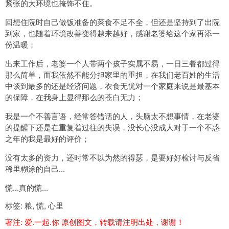
紧张的大环境也掩饰不住。
回想住院时自己做饭准备的菜食不足不全，但还是坚持到了出院
到家，也随着环境改善变得越来越好，感谢老婆给这个家再添一
份温暖；
出来工作后，老婆一个人带两个孩子实属不易，一日三餐都过得
那么简单，而我依然不能分担家里的重担，在我们老百姓的生活
中谈到最多的还是经济问题，衣食无忧对一个家庭来说是最基本
的保障，在我身上显得那么的苍白无力；
我是一个不善言语，经常答错话的人，头脑太不想事情，在老婆
的提醒下还是在重复着过往的失误，没长心没成人对于一个不惑
之年的我是最好的评价；
没有太多的资力，还时常不以为然的得瑟，是要好好检讨与反省
稀里糊涂的自己...
慌...真的慌...
标签:
粮
,
慌
,
心里
著注:
爱.一起.你
原创图文，转载请注明出处，谢谢！