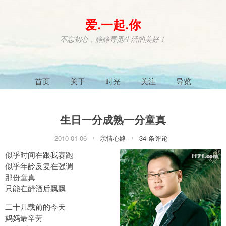
爱.一起.你
不忘初心，静静寻觅生活的美好！
首页
关于
时光
关注
导览
生日一分成熟一分童真
2010-01-06
亲情心路
34 条评论
似乎时间在跟我赛跑
似乎年龄反复在强调
那份童真
只能在醉酒后飘飘
二十几载前的今天
妈妈最辛劳