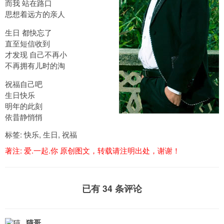
而我 站在路口
思想着远方的亲人
生日 都快忘了
直至短信收到
才发现 自己不再小
不再拥有儿时的淘
祝福自己吧
生日快乐
明年的此刻
依昔静悄悄
标签:
快乐
,
生日
,
祝福
著注:
爱.一起.你
原创图文，转载请注明出处，谢谢！
已有 34 条评论
猫哥