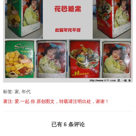
标签:
家
,
年代
著注:
爱.一起.你
原创图文，转载请注明出处，谢谢！
已有 6 条评论