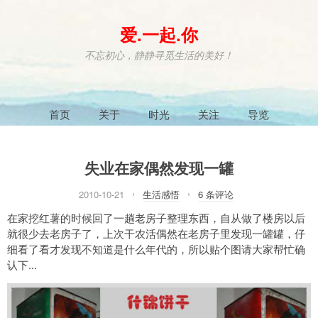
爱.一起.你
不忘初心，静静寻觅生活的美好！
首页
关于
时光
关注
导览
失业在家偶然发现一罐
2010-10-21
生活感悟
6 条评论
在家挖红薯的时候回了一趟老房子整理东西，自从做了楼房以后
就很少去老房子了，上次干农活偶然在老房子里发现一罐罐，仔
细看了看才发现不知道是什么年代的，所以贴个图请大家帮忙确
认下...