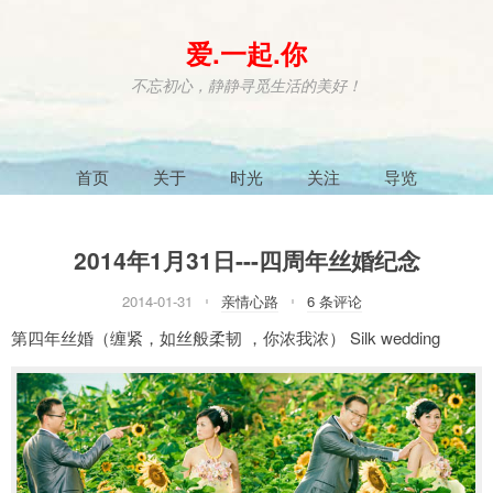
爱.一起.你
不忘初心，静静寻觅生活的美好！
首页
关于
时光
关注
导览
2014年1月31日---四周年丝婚纪念
2014-01-31
亲情心路
6 条评论
第四年丝婚（缠紧，如丝般柔韧 ，你浓我浓） Silk wedding