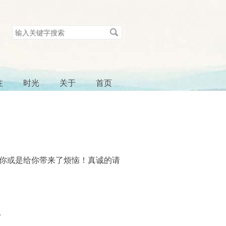
搜
索
关
键
字
注
时光
关于
首页
你或是给你带来了烦恼！真诚的请
.