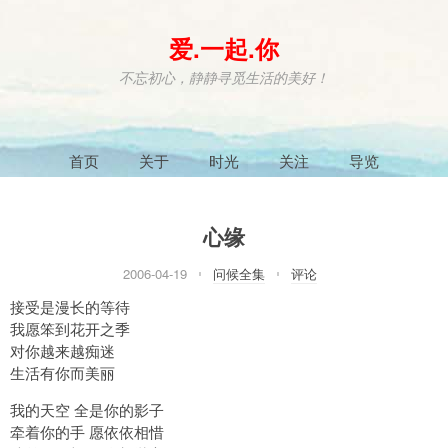
爱.一起.你
不忘初心，静静寻觅生活的美好！
首页
关于
时光
关注
导览
心缘
2006-04-19
问候全集
评论
接受是漫长的等待
我愿笨到花开之季
对你越来越痴迷
生活有你而美丽
我的天空 全是你的影子
牵着你的手 愿依依相惜